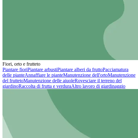
Fiori, orto e frutteto
Piantare fiori
Piantare arbusti
Piantare alberi da frutto
Pacciamatura
delle piante
Annaffiare le piante
Manutenzione dell'orto
Manutenzione
del frutteto
Manutenzione delle aiuole
Rovesciare il terreno del
giardino
Raccolta di frutta e verdura
Altro lavoro di giardinaggio