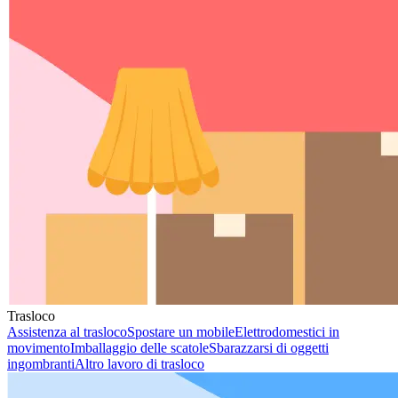
Trasloco
Assistenza al trasloco
Spostare un mobile
Elettrodomestici in
movimento
Imballaggio delle scatole
Sbarazzarsi di oggetti
ingombranti
Altro lavoro di trasloco