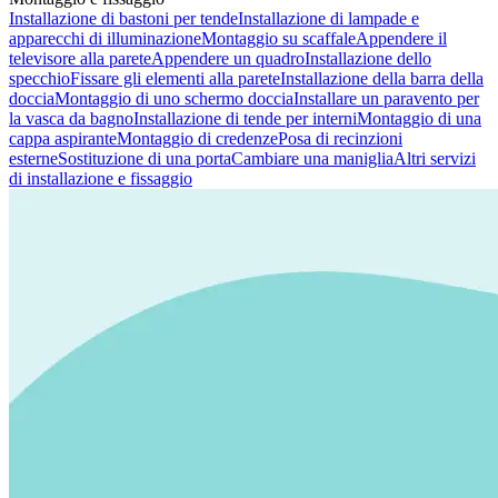
Installazione di bastoni per tende
Installazione di lampade e
apparecchi di illuminazione
Montaggio su scaffale
Appendere il
televisore alla parete
Appendere un quadro
Installazione dello
specchio
Fissare gli elementi alla parete
Installazione della barra della
doccia
Montaggio di uno schermo doccia
Installare un paravento per
la vasca da bagno
Installazione di tende per interni
Montaggio di una
cappa aspirante
Montaggio di credenze
Posa di recinzioni
esterne
Sostituzione di una porta
Cambiare una maniglia
Altri servizi
di installazione e fissaggio