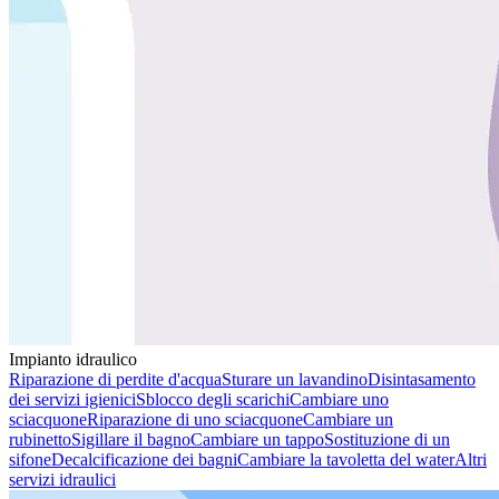
Impianto idraulico
Riparazione di perdite d'acqua
Sturare un lavandino
Disintasamento
dei servizi igienici
Sblocco degli scarichi
Cambiare uno
sciacquone
Riparazione di uno sciacquone
Cambiare un
rubinetto
Sigillare il bagno
Cambiare un tappo
Sostituzione di un
sifone
Decalcificazione dei bagni
Cambiare la tavoletta del water
Altri
servizi idraulici