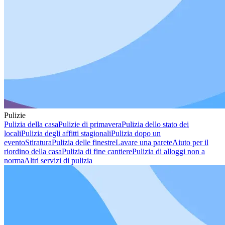
Pulizie
Pulizia della casa
Pulizie di primavera
Pulizia dello stato dei
locali
Pulizia degli affitti stagionali
Pulizia dopo un
evento
Stiratura
Pulizia delle finestre
Lavare una parete
Aiuto per il
riordino della casa
Pulizia di fine cantiere
Pulizia di alloggi non a
norma
Altri servizi di pulizia