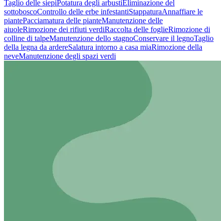
Taglio delle siepi
Potatura degli arbusti
Eliminazione del
sottobosco
Controllo delle erbe infestanti
Stappatura
Annaffiare le
piante
Pacciamatura delle piante
Manutenzione delle
aiuole
Rimozione dei rifiuti verdi
Raccolta delle foglie
Rimozione di
colline di talpe
Manutenzione dello stagno
Conservare il legno
Taglio
della legna da ardere
Salatura intorno a casa mia
Rimozione della
neve
Manutenzione degli spazi verdi