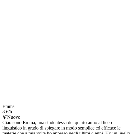
Emma
8 €/h
Nuovo
Ciao sono Emma, una studentessa del quarto anno al liceo
linguistico in grado di spiegare in modo semplice ed efficace le
materie che a mia volta ho appreso negli ultimi 4 anni. Ho un livello