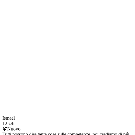
Ismael
12 €/h
Nuovo
Tutti possono dire tante cose sulle competenze, noi crediamo di più