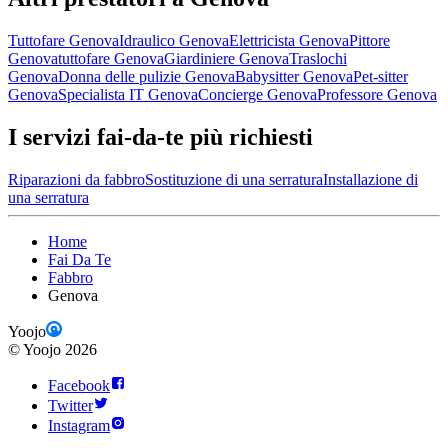
Tuttofare Genova
Idraulico Genova
Elettricista Genova
Pittore
Genova
tuttofare Genova
Giardiniere Genova
Traslochi
Genova
Donna delle pulizie Genova
Babysitter Genova
Pet-sitter
Genova
Specialista IT Genova
Concierge Genova
Professore Genova
I servizi fai-da-te più richiesti
Riparazioni da fabbro
Sostituzione di una serratura
Installazione di
una serratura
Home
Fai Da Te
Fabbro
Genova
Yoojo
©
Yoojo
2026
Facebook
Twitter
Instagram