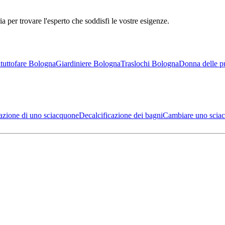
ia per trovare l'esperto che soddisfi le vostre esigenze.
a
tuttofare Bologna
Giardiniere Bologna
Traslochi Bologna
Donna delle p
azione di uno sciacquone
Decalcificazione dei bagni
Cambiare uno scia