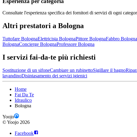
Esperienza per categoria
Consultate l'esperienza specifica dei fornitori di servizi di ogni categor
Altri prestatori a Bologna
Tuttofare Bologna
Elettricista Bologna
Pittore Bologna
Fabbro Bologn
Bologna
Concierge Bologna
Professore Bologna
I servizi fai-da-te più richiesti
Sostituzione di un sifone
Cambiare un rubinetto
Sigillare il bagno
Ripar
lavandino
Disintasamento dei servizi igienici
Home
Fai Da Te
Idraulico
Bologna
Yoojo
©
Yoojo
2026
Facebook