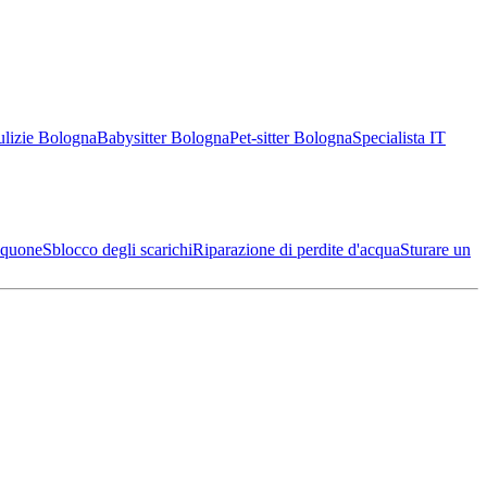
ulizie Bologna
Babysitter Bologna
Pet-sitter Bologna
Specialista IT
cquone
Sblocco degli scarichi
Riparazione di perdite d'acqua
Sturare un