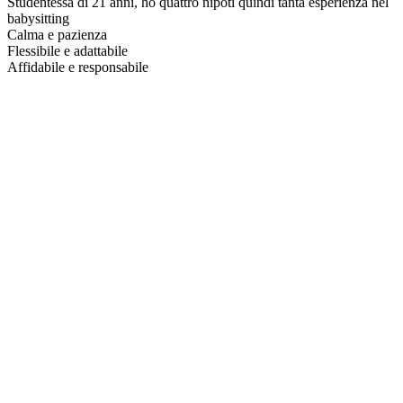
Studentessa di 21 anni, ho quattro nipoti quindi tanta esperienza nel
babysitting
Calma e pazienza
Flessibile e adattabile
Affidabile e responsabile