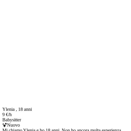
Ylenia , 18 anni
9 €/h
Babysitter
Nuovo
Mi chiamo Ylenia e ho 18 anni. Non ho ancora molta esperienza