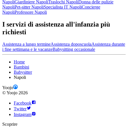
Napoli
Giardiniere Napoli
Traslochi Napoli
Donna delle pulizie
Napoli
Pet-sitter Napoli
Specialista IT Napoli
Concierge
Napoli
Professore Napoli
I servizi di assistenza all'infanzia più
richiesti
Assistenza a lungo termine
Assistenza doposcuola
Assistenza durante
i fine settimana e le vacanze
Babysitting occasionale
Home
Bambini
Babysitter
Napoli
Yoojo
©
Yoojo
2026
Facebook
Twitter
Instagram
Scoprire