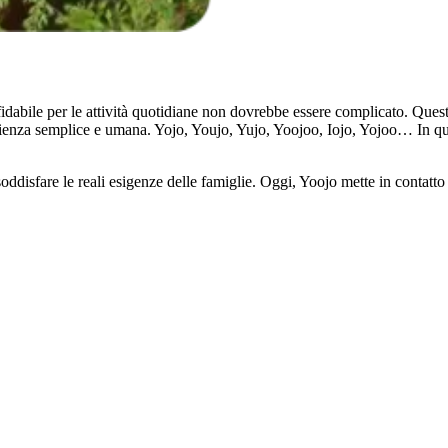
ffidabile per le attività quotidiane non dovrebbe essere complicato. Quest
perienza semplice e umana. Yojo, Youjo, Yujo, Yoojoo, Iojo, Yojoo… In q
isfare le reali esigenze delle famiglie. Oggi, Yoojo mette in contatto olt