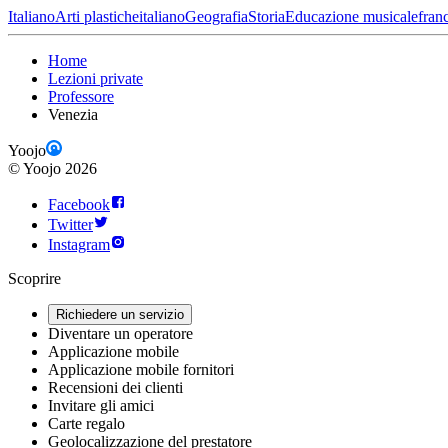
Italiano
Arti plastiche
italiano
Geografia
Storia
Educazione musicale
fran
Home
Lezioni private
Professore
Venezia
Yoojo
©
Yoojo
2026
Facebook
Twitter
Instagram
Scoprire
Richiedere un servizio
Diventare un operatore
Applicazione mobile
Applicazione mobile fornitori
Recensioni dei clienti
Invitare gli amici
Carte regalo
Geolocalizzazione del prestatore