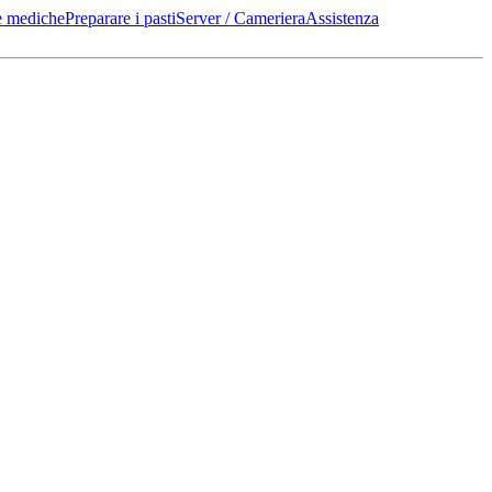
e mediche
Preparare i pasti
Server / Cameriera
Assistenza