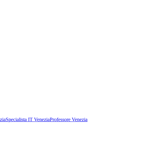
zia
Specialista IT Venezia
Professore Venezia