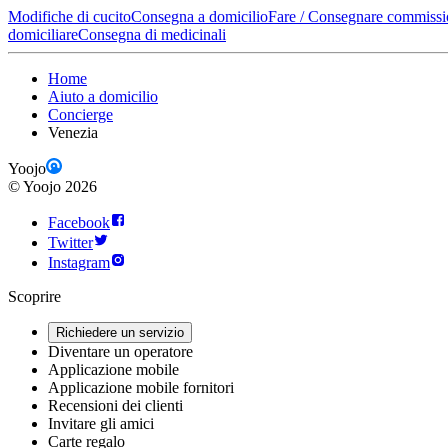
Modifiche di cucito
Consegna a domicilio
Fare / Consegnare commissi
domiciliare
Consegna di medicinali
Home
Aiuto a domicilio
Concierge
Venezia
Yoojo
©
Yoojo
2026
Facebook
Twitter
Instagram
Scoprire
Richiedere un servizio
Diventare un operatore
Applicazione mobile
Applicazione mobile fornitori
Recensioni dei clienti
Invitare gli amici
Carte regalo