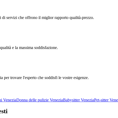
ri di servizi che offrono il miglior rapporto qualità-prezzo.
 qualità e la massima soddisfazione.
ia per trovare l'esperto che soddisfi le vostre esigenze.
hi Venezia
Donna delle pulizie Venezia
Babysitter Venezia
Pet-sitter Vene
esti