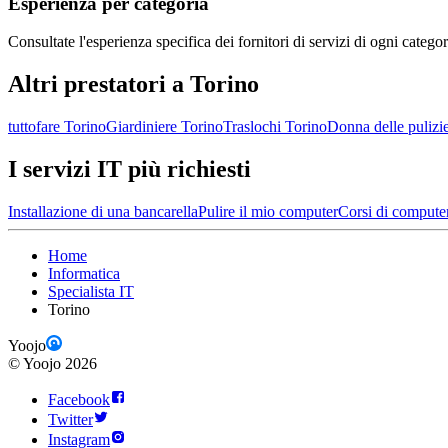
Esperienza per categoria
Consultate l'esperienza specifica dei fornitori di servizi di ogni categor
Altri prestatori a Torino
tuttofare Torino
Giardiniere Torino
Traslochi Torino
Donna delle pulizi
I servizi IT più richiesti
Installazione di una bancarella
Pulire il mio computer
Corsi di compute
Home
Informatica
Specialista IT
Torino
Yoojo
©
Yoojo
2026
Facebook
Twitter
Instagram