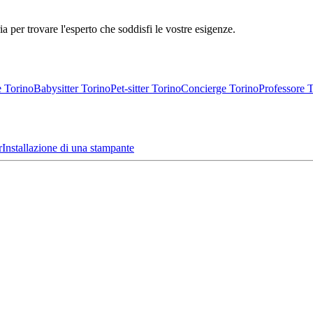
ia per trovare l'esperto che soddisfi le vostre esigenze.
e Torino
Babysitter Torino
Pet-sitter Torino
Concierge Torino
Professore 
r
Installazione di una stampante